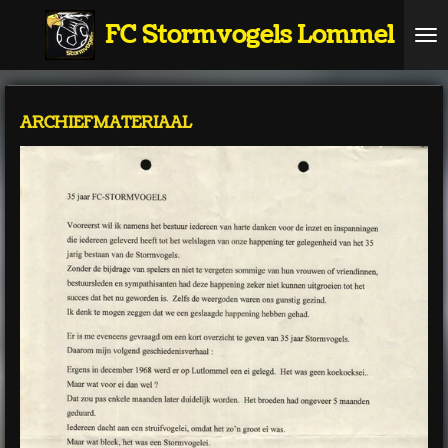
Ga
FC Stormvogels Lommel
direct
naar
de
hoofdinhoud
ARCHIEFMATERIAAL