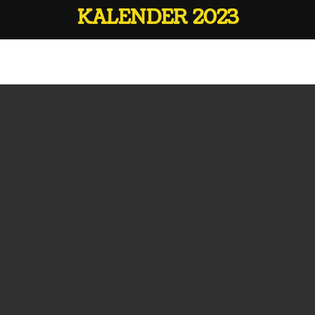
KALENDER 2023