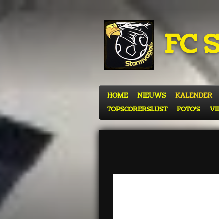
Ga
direct
naar
FC 
de
hoofdinhoud
HOME
NIEUWS
KALENDER
TOPSCORERSLIJST
FOTO'S
VI