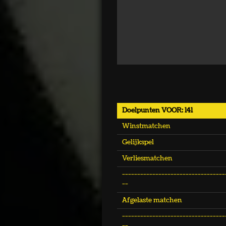
Doelpunten VOOR: 141
Winstmatchen
Gelijkspel
Verliesmatchen
----------------------------------
--
Afgelaste matchen
----------------------------------