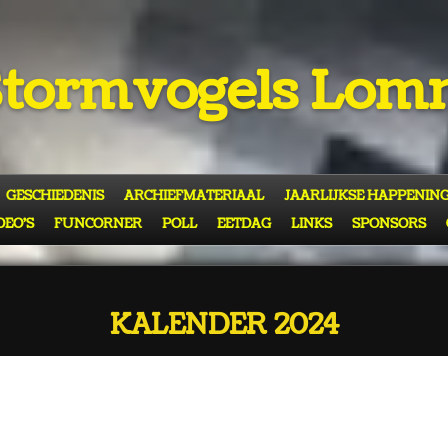
Stormvogels Lom
GESCHIEDENIS
ARCHIEFMATERIAAL
JAARLIJKSE HAPPENING
DEO'S
FUNCORNER
POLL
EETDAG
LINKS
SPONSORS
KALENDER 2024