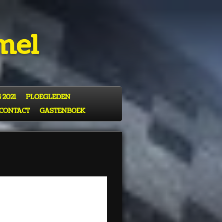
mel
 2021
PLOEGLEDEN
CONTACT
GASTENBOEK