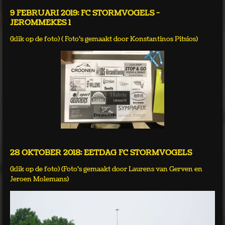
9 FEBRUARI 2019: FC STORMVOGELS -
JEROMMEKES 1
(klik op de foto) ( Foto's gemaakt door Konstantinos Pitsios)
28 OKTOBER 2018: EETDAG FC STORMVOGELS
(klik op de foto) (Foto's gemaakt door Laurens van Gerven en
Jeroen Molemans)