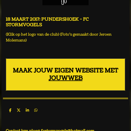
18 MAART 2017: PUNDERSHOEK - FC
STORMVOGELS
(Klik op het logo van de club) (Foto's gemaakt door Jeroen
Molemans)
MAAK JOUW EIGEN WEBSITE MET
JOUWWEB
D
D
S
D
e
e
h
e
l
e
a
l
e
l
r
e
n
e
n
Contact ivm ploeg: fcstormvogels@hotmail.com