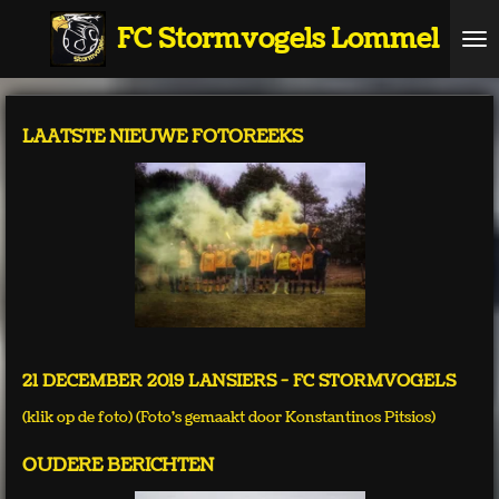
Ga
FC Stormvogels Lommel
direct
naar
de
hoofdinhoud
LAATSTE NIEUWE FOTOREEKS
21 DECEMBER 2019 LANSIERS - FC STORMVOGELS
(klik op de foto) (Foto's gemaakt door Konstantinos Pitsios)
OUDERE BERICHTEN