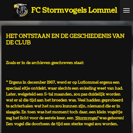
Ga
FC Stormvogels Lommel
direct
naar
de
hoofdinhoud
HET ONTSTAAN EN DE GESCHIEDENIS VAN
DE CLUB
Zoals er in de archieven geschreven staat:
” Ergens in december 1967, werd er op Lutlommel ergens een
speciaal eitje ontdekt, waar slechts een enkeling weet van had.
Later, welgeteld een 5-tal maanden, zou pas duidelijk worden
wat er al die tijd aan het broeden was. Veel hadden geprobeerd
te achterhalen wat het nu zou kunnen zijn, niemand die er in
slaagde. En toen was het moment toch daar, een klein vogeltje
zag het licht voor de eerste keer, een
‘Stormvogel’
was geboren!
Een vogel die doorheen de tijd een sterke vogel zou worden.