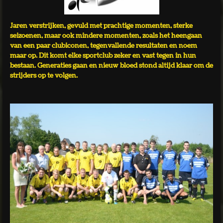
Jaren verstrijken, gevuld met prachtige momenten, sterke
seizoenen, maar ook mindere momenten, zoals het heengaan
van een paar clubiconen, tegenvallende resultaten en noem
maar op. Dit komt elke sportclub zeker en vast tegen in hun
bestaan. Generaties gaan en nieuw bloed stond altijd klaar om de
strijders op te volgen.