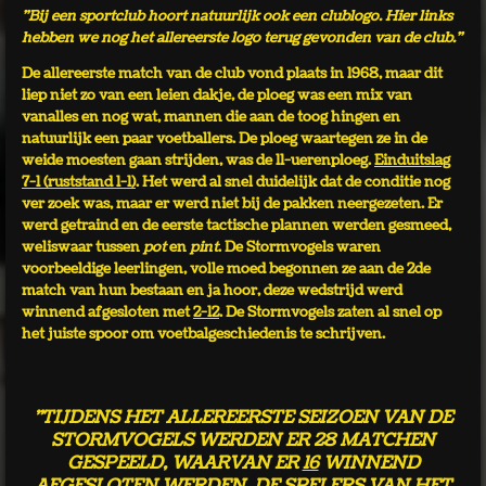
"Bij een sportclub hoort natuurlijk ook een clublogo. Hier links
hebben we nog het allereerste logo terug gevonden van de club."
De allereerste match van de club vond plaats in 1968, maar dit
liep niet zo van een leien dakje, de ploeg was een mix van
vanalles en nog wat, mannen die aan de toog hingen en
natuurlijk een paar voetballers. De ploeg waartegen ze in de
weide moesten gaan strijden, was de 11-uerenploeg.
Einduitslag
7-1 (ruststand 1-1)
. Het werd al snel duidelijk dat de conditie nog
ver zoek was, maar er werd niet bij de pakken neergezeten. Er
werd getraind en de eerste tactische plannen werden gesmeed,
weliswaar tussen
pot
en
pint
. De Stormvogels waren
voorbeeldige leerlingen, volle moed begonnen ze aan de 2de
match van hun bestaan en ja hoor, deze wedstrijd werd
winnend afgesloten met
2-12
. De Stormvogels zaten al snel op
het juiste spoor om voetbalgeschiedenis te schrijven.
"TIJDENS HET ALLEREERSTE SEIZOEN VAN DE
STORMVOGELS WERDEN ER 28 MATCHEN
GESPEELD, WAARVAN ER
16
WINNEND
AFGESLOTEN WERDEN. DE SPELERS VAN HET