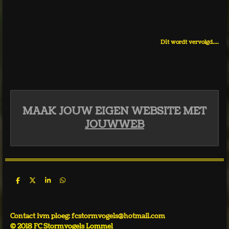
Dit wordt vervolgd....
MAAK JOUW EIGEN WEBSITE MET
JOUWWEB
D
D
S
D
e
e
h
e
l
e
a
l
e
l
r
e
n
e
n
Contact ivm ploeg: fcstormvogels@hotmail.com
© 2018 FC Stormvogels Lommel